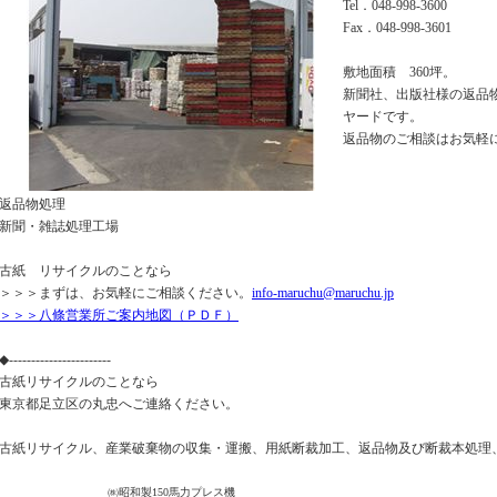
Tel．048-998-3600
Fax．048-998-3601
敷地面積 360坪。
新聞社、出版社様の返品
ヤードです。
返品物のご相談はお気軽
返品物処理
新聞・雑誌処理工場
古紙 リサイクルのことなら
＞＞＞まずは、お気軽にご相談ください。
info-maruchu@maruchu.jp
＞＞＞八條営業所ご案内地図（ＰＤＦ）
◆-----------------------
古紙リサイクルのことなら
東京都足立区の丸忠へご連絡ください。
古紙リサイクル、産業破棄物の収集・運搬、用紙断裁加工、返品物及び断裁本処理
㈱昭和製150馬力プレス機