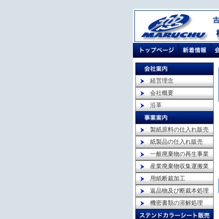
経営理念
会社概要
沿革
製紙原料の仕入れ販売
紙製品の仕入れ販売
一般廃棄物の再生事業
産業廃棄物収集運搬業
用紙断裁加工
返品物及び断裁本処理
機密書類の溶解処理