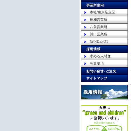
本社/東京足立区
庄和営業所
八条営業所
川口営業所
新宿DEPOT
求める人材像
募集要項